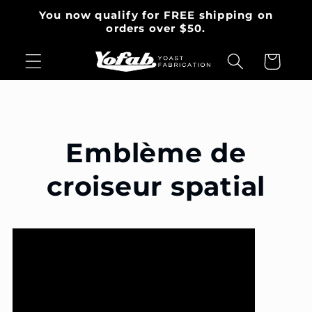
et
You now qualify for FREE shipping on
passer
orders over $50.
au
contenu
Panier
Emblème de
croiseur spatial