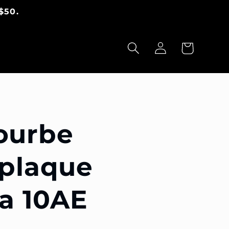
$50.
Panier
Connexion
courbe
 plaque
ta 10AE