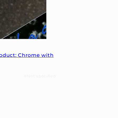
oduct: Chrome with
#Not specified