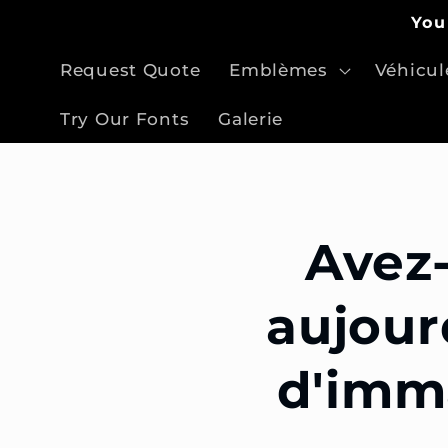
et
You
passer
au
contenu
Request Quote
Emblèmes
Véhicul
Try Our Fonts
Galerie
Avez-
aujour
d'imma