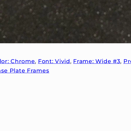
lor: Chrome
,
Font: Vivid
,
Frame: Wide #3
,
Pr
nse Plate Frames