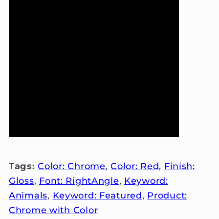
Tags:
Color: Chrome
,
Color: Red
,
Finish:
Gloss
,
Font: RightAngle
,
Keyword:
Animals
,
Keyword: Featured
,
Product:
Chrome with Color