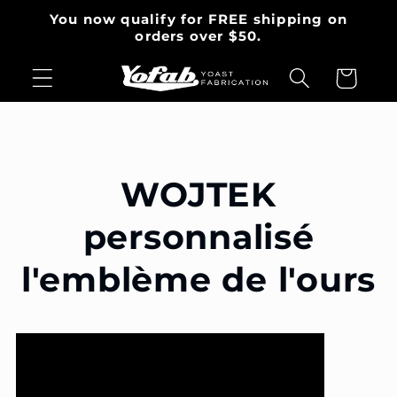
et
You now qualify for FREE shipping on
passer
orders over $50.
au
contenu
Panier
WOJTEK
personnalisé
l'emblème de l'ours