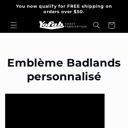
et
You now qualify for FREE shipping on
passer
orders over $50.
au
contenu
Panier
Emblème Badlands
personnalisé