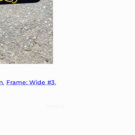
n
,
Frame: Wide #3
,
#950.0