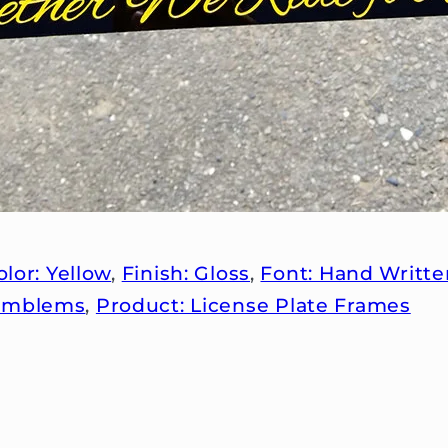
olor: Yellow
,
Finish: Gloss
,
Font: Hand Writte
 Emblems
,
Product: License Plate Frames