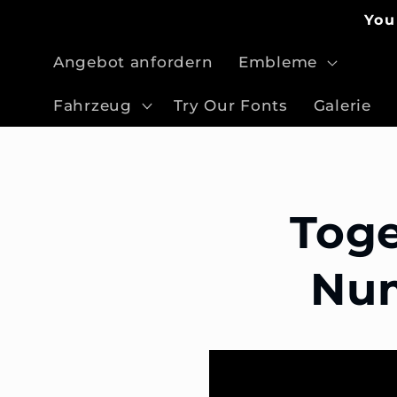
Direkt
You
zum
Inhalt
Angebot anfordern
Embleme
Fahrzeug
Try Our Fonts
Galerie
Toge
Nu