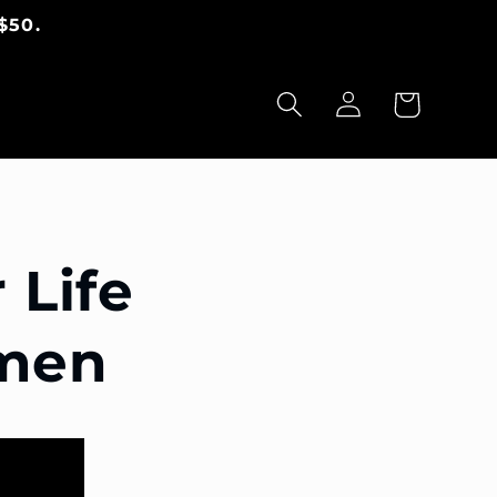
$50.
Warenkorb
Einloggen
 Life
men